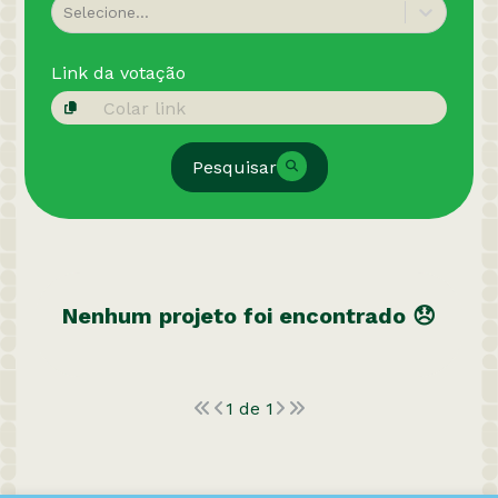
Selecione...
Link da votação
Pesquisar
Nenhum projeto foi encontrado 😞
1
de
1